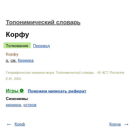
Топонимический словарь
Корфу
Толкование
Перевод
Корфу
о.
см.
Керкира
Географические названия мира: Топонимический словарь. - М: АСТ
.
Поспелов
Е.М.
.
2001
.
Игры ⚽
Поможем написать реферат
Синонимы
:
керкира
,
остров
Корф
Корча