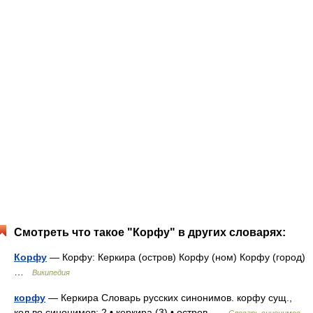
Смотреть что такое "Корфу" в других словарях:
Корфу
— Корфу: Керкира (остров) Корфу (ном) Корфу (город)
…
Википедия
корфу
— Керкира Словарь русских синонимов. корфу сущ.,
кол во синонимов: 2 • керкира (3) • остров …