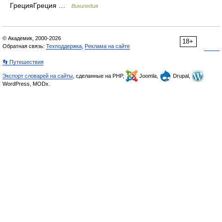
ГрецияГреция …
Википедия
© Академик, 2000-2026
18+
Обратная связь:
Техподдержка
,
Реклама на сайте
👣 Путешествия
Экспорт словарей на сайты
, сделанные на PHP,
Joomla,
Drupal,
WordPress, MODx.