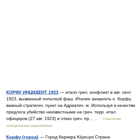
КОРФУ ИНЦИДЕНТ 1923
— итало греч. конфликт в авг. сент.
1923, вызванный попыткой фаш. Италии захватить о. Корфу,
важный стратегич. пункт на Адриатич. м. Используя в качестве
предлога убийство неизвестными на греч. терр. итал.
офицеров (27 авг. 1923) и отказ греч. пр… …
Советская
историческая энциклопедия
Корфу (город)
— Город Керкира Κέρκυρα Страна