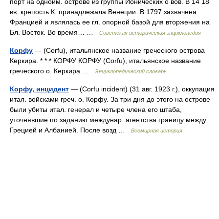
порт на одноим. острове из группы Ионических о вов. В 14 18
вв. крепость К. принадлежала Венеции. В 1797 захвачена
Францией и являлась ее гл. опорной базой для вторжения на
Бл. Восток. Во время… …
Советская историческая энциклопедия
Корфу
— (Corfu), итальянское название греческого острова
Керкира. * * * КОРФУ КОРФУ (Corfu), итальянское название
греческого о. Керкира …
Энциклопедический словарь
Корфу, инцидент
— (Corfu incident) (31 авг. 1923 г.), оккупация
итал. войсками греч. о. Корфу. За три дня до этого на острове
были убиты итал. генерал и четыре члена его штаба,
уточнявшие по заданию междунар. агентства границу между
Грецией и Албанией. После возд …
Всемирная история